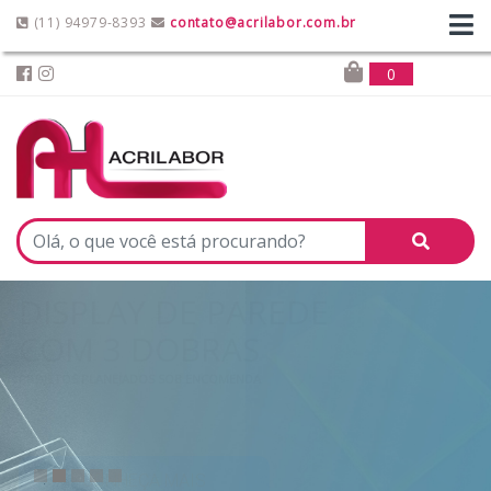
(11) 94979-8393
contato@acrilabor.com.br
0